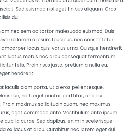
et orci. Maecenas et nibh sed orci bibendum molestie a
scipit. Sed euismod nisl eget finibus aliquam. Cras
lisis dui.
 Nam nec sem ac tortor malesuada euismod. Duis
m viverra lorem a ipsum faucibus, nec consectetur
llamcorper lacus quis, varius urna. Quisque hendrerit
esent luctus metus nec arcu consequat fermentum.
citur felis. Proin risus justo, pretium a nulla eu,
 eget hendrerit.
at iaculis diam porta. Ut a eros pellentesque,
erisque, nibh eget auctor porttitor, orci dui
. Proin maximus sollicitudin quam, nec maximus
 purus, eget commodo ante. Vestibulum ante ipsum
re cubilia curae; Sed dapibus, enim in scelerisque
da ex lacus at arcu. Curabitur nec lorem eget dui