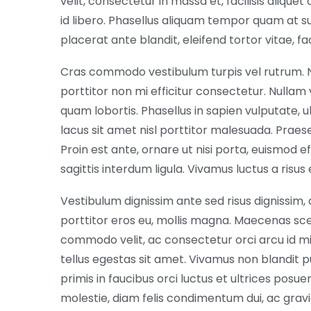
velit, consectetur in massa et, facilisis aliqu
id libero. Phasellus aliquam tempor quam at su
placerat ante blandit, eleifend tortor vitae, faci
Cras commodo vestibulum turpis vel rutrum.
porttitor non mi efficitur consectetur. Nulla
quam lobortis. Phasellus in sapien vulputate, u
lacus sit amet nisl porttitor malesuada. Pra
Proin est ante, ornare ut nisi porta, euismod effi
sagittis interdum ligula. Vivamus luctus a risus
Vestibulum dignissim ante sed risus dignissim, 
porttitor eros eu, mollis magna. Maecenas scel
commodo velit, ac consectetur orci arcu id mi
tellus egestas sit amet. Vivamus non blandit
primis in faucibus orci luctus et ultrices posue
molestie, diam felis condimentum dui, ac gravi