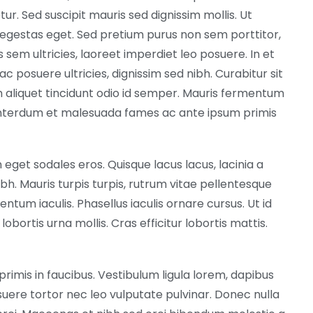
r. Sed suscipit mauris sed dignissim mollis. Ut
gestas eget. Sed pretium purus non sem porttitor,
bus sem ultricies, laoreet imperdiet leo posuere. In et
c posuere ultricies, dignissim sed nibh. Curabitur sit
m aliquet tincidunt odio id semper. Mauris fermentum
. Interdum et malesuada fames ac ante ipsum primis
 eget sodales eros. Quisque lacus lacus, lacinia a
ibh. Mauris turpis turpis, rutrum vitae pellentesque
ntum iaculis. Phasellus iaculis ornare cursus. Ut id
d lobortis urna mollis. Cras efficitur lobortis mattis.
mis in faucibus. Vestibulum ligula lorem, dapibus
uere tortor nec leo vulputate pulvinar. Donec nulla