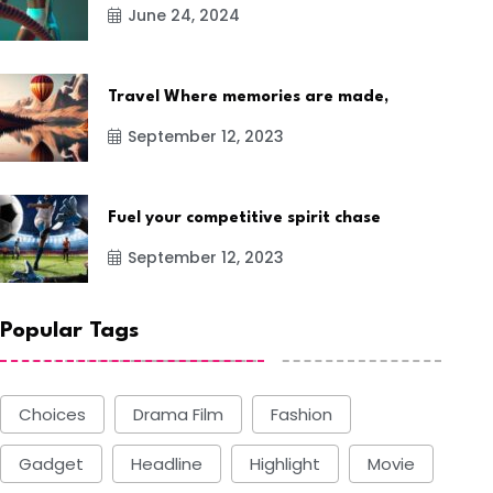
June 24, 2024
Travel Where memories are made,
September 12, 2023
NEWS
LIFESTYLE
Fuel your competitive spirit chase
September 12, 2023
Popular Tags
he passport to enriching
How Kate Midilton 
xperiences and
his blocks
Choices
Drama Film
Fashion
BY-Funadmin
BY-Funadmin
Gadget
Headline
Highlight
Movie
June 24, 2024
June 24, 2024