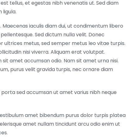
 est tellus, et egestas nibh venenatis ut. Sed diam
ligula.
. Maecenas iaculis diam dui, ut condimentum libero
 pellentesque. Sed dictum nulla velit. Donec
or ultrices metus, sed semper metus leo vitae turpis.
ollicitudin nisi viverra. Aliquam erat volutpat.
oin sit amet accumsan odio. Nam sit amet urna nisi.
tum, purus velit gravida turpis, nec ornare diam
d porta sed accumsan ut amet varius nibh neque
vestibulum amet bibendum purus dolor turpis platea
elerisque amet nullam tincidunt arcu odio enim ut
ces.