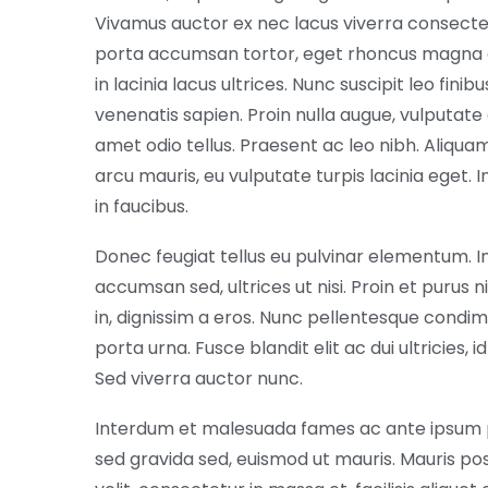
Vivamus auctor ex nec lacus viverra consectetu
porta accumsan tortor, eget rhoncus magna e
in lacinia lacus ultrices. Nunc suscipit leo fini
venenatis sapien. Proin nulla augue, vulputate a
amet odio tellus. Praesent ac leo nibh. Aliqua
arcu mauris, eu vulputate turpis lacinia eget
in faucibus.
Donec feugiat tellus eu pulvinar elementum. In
accumsan sed, ultrices ut nisi. Proin et purus n
in, dignissim a eros. Nunc pellentesque condime
porta urna. Fusce blandit elit ac dui ultricies, i
Sed viverra auctor nunc.
Interdum et malesuada fames ac ante ipsum pri
sed gravida sed, euismod ut mauris. Mauris pos