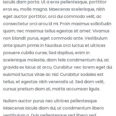
iaculis diam porta. Ut a eros pellentesque, porttitor
eros eu, mollis magna. Maecenas scelerisque, nibh
eget auctor porttitor, orci dui commodo velit, ac
consectetur orci arcu id mi. Proin maximus sollicitudin
quam, nec maximus tellus egestas sit amet. Vivamus
non blandit purus, eget commodo ante. Vestibulum
ante ipsum primis in faucibus orci luctus et ultrices
posuere cubilia curae; Sed dapibus, enim in
scelerisque molestie, diam felis condimentum dui, ac
gravida ex lacus at arcu. Curabitur nec lorem eget dui
euismod luctus vitae ac nisl. Curabitur sodales est
tellus, et egestas nibh venenatis ut. Sed diam velit,
cursus pretium diam at, mattis accumsan ligula.
Nullam auctor purus nec ultrices pellentesque.
Maecenas iaculis diam dui, ut condimentum libero
vestibulum a. Duis pellentesque sed libero sed