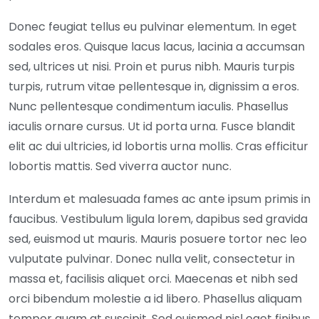
Donec feugiat tellus eu pulvinar elementum. In eget
sodales eros. Quisque lacus lacus, lacinia a accumsan
sed, ultrices ut nisi. Proin et purus nibh. Mauris turpis
turpis, rutrum vitae pellentesque in, dignissim a eros.
Nunc pellentesque condimentum iaculis. Phasellus
iaculis ornare cursus. Ut id porta urna. Fusce blandit
elit ac dui ultricies, id lobortis urna mollis. Cras efficitur
lobortis mattis. Sed viverra auctor nunc.
Interdum et malesuada fames ac ante ipsum primis in
faucibus. Vestibulum ligula lorem, dapibus sed gravida
sed, euismod ut mauris. Mauris posuere tortor nec leo
vulputate pulvinar. Donec nulla velit, consectetur in
massa et, facilisis aliquet orci. Maecenas et nibh sed
orci bibendum molestie a id libero. Phasellus aliquam
tempor quam at suscipit. Sed euismod nisl eget finibus