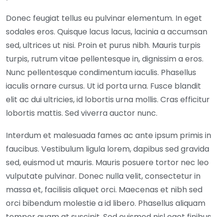
Donec feugiat tellus eu pulvinar elementum. In eget
sodales eros. Quisque lacus lacus, lacinia a accumsan
sed, ultrices ut nisi. Proin et purus nibh. Mauris turpis
turpis, rutrum vitae pellentesque in, dignissim a eros.
Nunc pellentesque condimentum iaculis. Phasellus
iaculis ornare cursus. Ut id porta urna. Fusce blandit
elit ac dui ultricies, id lobortis urna mollis. Cras efficitur
lobortis mattis. Sed viverra auctor nunc.
Interdum et malesuada fames ac ante ipsum primis in
faucibus. Vestibulum ligula lorem, dapibus sed gravida
sed, euismod ut mauris. Mauris posuere tortor nec leo
vulputate pulvinar. Donec nulla velit, consectetur in
massa et, facilisis aliquet orci. Maecenas et nibh sed
orci bibendum molestie a id libero. Phasellus aliquam
tempor quam at suscipit. Sed euismod nisl eget finibus