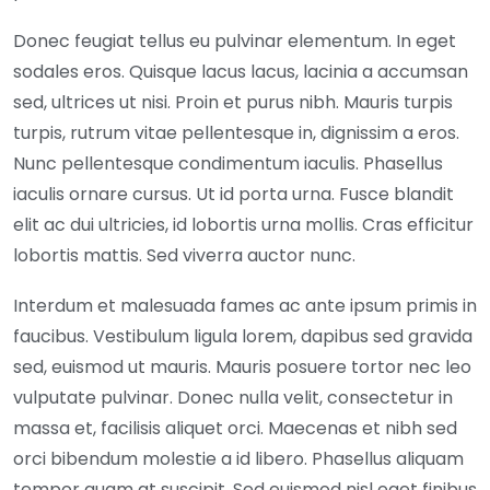
Donec feugiat tellus eu pulvinar elementum. In eget
sodales eros. Quisque lacus lacus, lacinia a accumsan
sed, ultrices ut nisi. Proin et purus nibh. Mauris turpis
turpis, rutrum vitae pellentesque in, dignissim a eros.
Nunc pellentesque condimentum iaculis. Phasellus
iaculis ornare cursus. Ut id porta urna. Fusce blandit
elit ac dui ultricies, id lobortis urna mollis. Cras efficitur
lobortis mattis. Sed viverra auctor nunc.
Interdum et malesuada fames ac ante ipsum primis in
faucibus. Vestibulum ligula lorem, dapibus sed gravida
sed, euismod ut mauris. Mauris posuere tortor nec leo
vulputate pulvinar. Donec nulla velit, consectetur in
massa et, facilisis aliquet orci. Maecenas et nibh sed
orci bibendum molestie a id libero. Phasellus aliquam
tempor quam at suscipit. Sed euismod nisl eget finibus